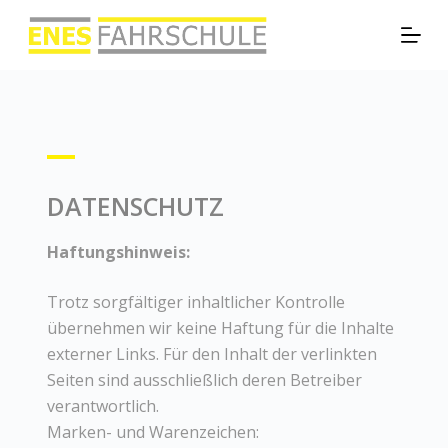
Z
u
m
I
n
h
a
DATENSCHUTZ
l
t
Haftungshinweis:
s
p
Trotz sorgfältiger inhaltlicher Kontrolle
r
übernehmen wir keine Haftung für die Inhalte
i
externer Links. Für den Inhalt der verlinkten
n
Seiten sind ausschließlich deren Betreiber
g
verantwortlich.
e
Marken- und Warenzeichen:
n